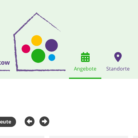
kow
Angebote
Standorte
eute