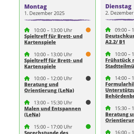
Dienstag
Montag
2. Dezember
1. Dezember 2025
09:00 – 
10:00 – 13:00 Uhr
Deutschkurs
Spieltreff für Brett- und
A2.2/ B1
Kartenspiele
10:00 – 
10:00 – 13:00 Uhr
Frühstück 
Spieltreff für Brett- und
Stadtteilm
Kartenspiele
14:00 – 
10:00 – 12:00 Uhr
Formularhi
Beratung und
Unterstütz
Orientierung (LeNa)
Behördenbr
13:00 – 15:30 Uhr
15:30 – 
Malen und Entspannen
Beratung u
(LeNa)
Orientieru
15:00 – 17:00 Uhr
16:00 – 
Sprechstunde des