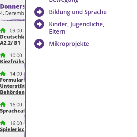
Donnerstag
Freitag
Bildung und Sprache
4. Dezember 2025
5. Dezember 2025
Kinder, Jugendliche,
09:00 – 12:15 Uhr
11:00 – 13:00 Uhr
Eltern
Deutschkurs für Eltern,
Interkulturelle Bew
A2.2/ B1
– Raum für Begegnu
Mikroprojekte
Austausch
10:00 – 12:00 Uhr
Kiezfrühstück
13:30 – 15:30 Uhr
Beratung und
Orientierung (LeNa)
14:00 – 15:30 Uhr
Formularhilfe und
Unterstützung bei
15:00 – 18:00 Uhr
Behördenbriefen
Girls Friday
16:00 – 17:30 Uhr
Sprachcafe
16:00 – 17:00 Uhr
Spielerisch Englisch lernen