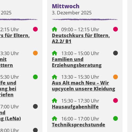
Mittwoch
 2025
3. Dezember 2025
12:15 Uhr
09:00 – 12:15 Uhr
 für Eltern,
Deutschkurs für Eltern,
A2.2/ B1
13:30 Uhr
13:00 – 15:00 Uhr
mit
Familien und
üttern
Erziehungsberatung
15:30 Uhr
13:30 – 15:30 Uhr
lfe und
Aus Alt mach Neu – Wir
ung bei
upcyceln unsere Kleidung
iefen
15:30 – 17:30 Uhr
17:00 Uhr
Hausaufgabenhilfe
nd
ng (LeNa)
16:00 – 17:00 Uhr
Techniksprechstunde
18:00 Uhr