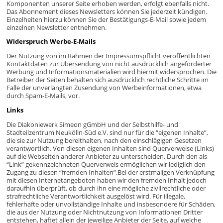
Komponenten unserer Seite erhoben werden, erfolgt ebenfalls nicht.
Das Abonnement dieses Newsletters können Sie jederzeit kündigen.
Einzelheiten hierzu können Sie der Bestätigungs-E-Mail sowie jedem
einzelnen Newsletter entnehmen.
Widerspruch Werbe-E-Mails
Der Nutzung von im Rahmen der Impressumspflicht veröffentlichten
Kontaktdaten zur Übersendung von nicht ausdrücklich angeforderter
Werbung und Informationsmaterialien wird hiermit widersprochen. Die
Betreiber der Seiten behalten sich ausdrücklich rechtliche Schritte im
Falle der unverlangten Zusendung von Werbeinformationen, etwa
durch Spam-E-Mails, vor.
Links
Die Diakoniewerk Simeon gGmbH und der Selbsthilfe- und
Stadteilzentrum Neukölln-Süd e.V. sind nur für die “eigenen Inhalte”,
die sie zur Nutzung bereithalten, nach den einschlägigen Gesetzen
verantwortlich. Von diesen eigenen Inhalten sind Querverweise (Links)
auf die Webseiten anderer Anbieter zu unterscheiden. Durch den als
“Link” gekennzeichneten Querverweis ermöglichen wir lediglich den
Zugang zu diesen “fremden Inhalten”.Bei der erstmaligen Verknüpfung
mit diesen Internetangeboten haben wir den fremden Inhalt jedoch
daraufhin überprüft, ob durch ihn eine mögliche zivilrechtliche oder
strafrechtliche Verantwortlichkeit ausgelöst wird. Für illegale,
fehlerhafte oder unvollständige Inhalte und insbesondere für Schäden,
die aus der Nutzung oder Nichtnutzung von Informationen Dritter
entstehen, haftet allein der jeweilige Anbieter der Seite, auf welche