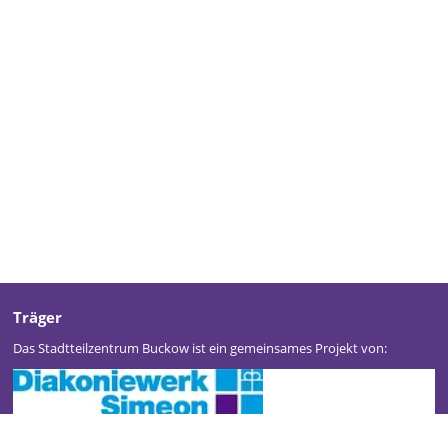
Träger
Das Stadtteilzentrum Buckow ist ein gemeinsames Projekt von: