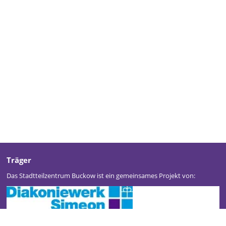
Träger
Das Stadtteilzentrum Buckow ist ein gemeinsames Projekt von: