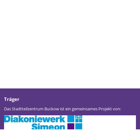
Träger
Das Stadtteilzentrum Buckow ist ein gemeinsames Projekt von: