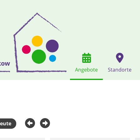
kow
Angebote
Standorte
eute