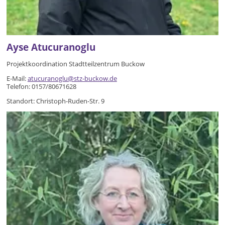
Ayse Atucuranoglu
Projektkoordination Stadtteilzentrum Buckow
E-Mail:
atucuranoglu@stz-buckow.de
Telefon: 0157/80671628
​Standort: Christoph-Ruden-Str. 9