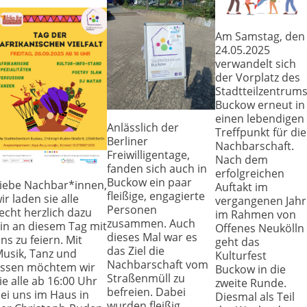
Am Samstag, den
24.05.2025
verwandelt sich
der Vorplatz des
Stadtteilzentrum
Buckow erneut in
einen lebendigen
Anlässlich der
Treffpunkt für die
Berliner
Nachbarschaft.
Freiwilligentage,
Nach dem
fanden sich auch in
erfolgreichen
Buckow ein paar
iebe Nachbar*innen,
Auftakt im
fleißige, engagierte
ir laden sie alle
vergangenen Jahr
Personen
echt herzlich dazu
im Rahmen von
zusammen. Auch
in an diesem Tag mit
Offenes Neukölln
dieses Mal war es
ns zu feiern. Mit
geht das
das Ziel die
usik, Tanz und
Kulturfest
Nachbarschaft vom
ssen möchtem wir
Buckow in die
Straßenmüll zu
ie alle ab 16:00 Uhr
zweite Runde.
befreien. Dabei
ei uns im Haus in
Diesmal als Teil
wurden fleißig