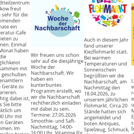
dtteilzentrum
kow freut
h sehr für die
mmenden
ate ein
eratur-Cafe
ieten zu
Auch in diesem Jahr
nen. Einmal
fand unserer
Monat haben
Kiezflohmarkt statt.
Wir freuen uns schon
die
Bei warmen
sehr auf die diesjährige
lichkeiot
Temperaturen und
Woche der
sammen mit
Sonnenschein
Nachbarschaft. Wir
 geschulten
begrüßten wir die
haben ein
enamtlern
L
Nachbarschaft, am
kunterbuntes
e Geräte zu
w
Nachmittag den
Programm erstellt, wo
arieren.
r
18.04.2026, zu
wir die Nachbarschaft
htig dabei ist,
e
unserem jährlichen
rechtherzlich einladen
s Sie bitte
u
Flohmarkt. Circa 20
mit dabei zu sein.
ktlich um
M
Stände hatten sich
Termine: 27.05.2026
00 Uhr mit
E
angemeldet und
Smoothie- und Saft-
en Geräten
s
boten Antiques,
Nachmittag, 14:00-
mmen. Im
b
Spielzeug, Schmuck,
16:00 Uhr, Vitamine für