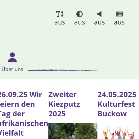
aus
aus
aus
aus
Über uns
26.09.25 Wir
Zweiter
24.05.2025
feiern den
Kiezputz
Kulturfest
Tag der
2025
Buckow
afrikanischen
Vielfalt