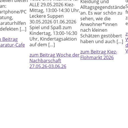
ziellen bieten
d
Kleidung und
ALLE 29.05.2026 Kiez-
 an:
S
Alltagsgegendstände
Mittag, 13:00-14:30 Uhr,
rtphone/PC
f
an. Es war schön zu
Leckere Suppen
atung,
z
sehen, wie die
30.05.2026 01.06.2026
araturhilfen
e
Anwohner*innen
Spiel und Spaß zum
 defekten […]
nach kleinen
Kindertag, 13:00-16:30
z
Schätzen gestöbert
Uhr, Kindertagsaktion
 Beitrag
W
haben und auch […]
auf dem […]
aratur-Cafe
d
V
zum Beitrag
Kiez-
zum Beitrag
Woche der
Flohmarkt 2026
Nachbarschaft
27.05.26-03.06.26