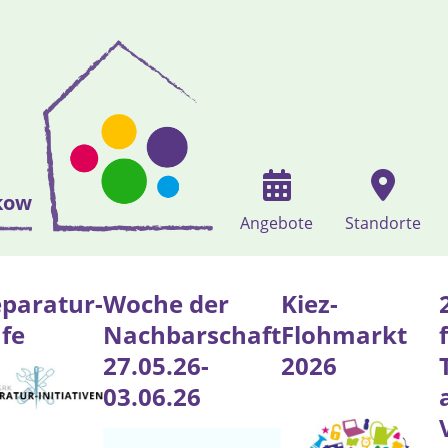
kow
Angebote
Standorte
paratur-
Woche der
Kiez-
fe
Nachbarschaft
Flohmarkt
27.05.26-
2026
03.06.26
s