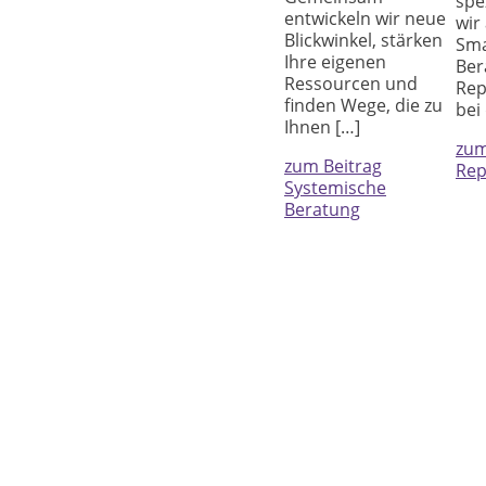
spe
entwickeln wir neue
wir
Blickwinkel, stärken
Sma
Ihre eigenen
Ber
Ressourcen und
Rep
finden Wege, die zu
bei
Ihnen […]
zum
zum Beitrag
Rep
Systemische
Beratung