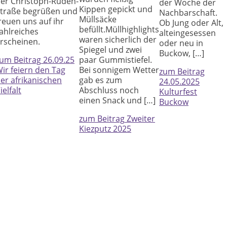
er Christoph-Ruden-
der Woche der
Kippen gepickt und
traße begrüßen und
Nachbarschaft.
Müllsäcke
reuen uns auf ihr
Ob Jung oder Alt,
befüllt.Müllhighlights
ahlreiches
alteingesessen
waren sicherlich der
rscheinen.
oder neu in
Spiegel und zwei
Buckow, […]
paar Gummistiefel.
um Beitrag
26.09.25
Bei sonnigem Wetter
ir feiern den Tag
zum Beitrag
gab es zum
er afrikanischen
24.05.2025
Abschluss noch
ielfalt
Kulturfest
einen Snack und […]
Buckow
zum Beitrag
Zweiter
Kiezputz 2025