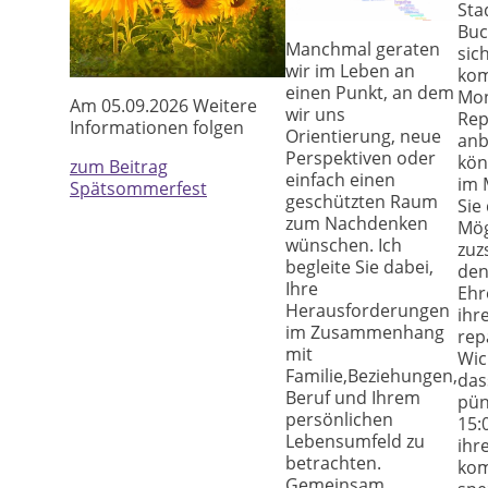
Sta
Buc
Manchmal geraten
sic
wir im Leben an
ko
einen Punkt, an dem
Mon
Am 05.09.2026 Weitere
wir uns
Rep
Informationen folgen
Orientierung, neue
anb
Perspektiven oder
kön
zum Beitrag
einfach einen
im 
Spätsommerfest
geschützten Raum
Sie 
zum Nachdenken
Mög
wünschen. Ich
zuz
begleite Sie dabei,
den
Ihre
Ehr
Herausforderungen
ihr
im Zusammenhang
rep
mit
Wic
Familie,Beziehungen,
das
Beruf und Ihrem
pün
persönlichen
15:
Lebensumfeld zu
ihr
betrachten.
ko
Gemeinsam