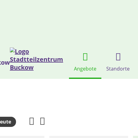
kow
Angebote
Standorte
eute