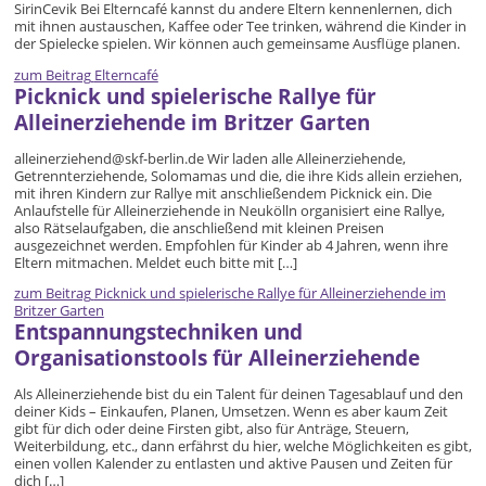
SirinCevik Bei Elterncafé kannst du andere Eltern kennenlernen, dich
mit ihnen austauschen, Kaffee oder Tee trinken, während die Kinder in
der Spielecke spielen. Wir können auch gemeinsame Ausflüge planen.
zum Beitrag
Elterncafé
Picknick und spielerische Rallye für
Alleinerziehende im Britzer Garten
alleinerziehend@skf-berlin.de Wir laden alle Alleinerziehende,
Getrennterziehende, Solomamas und die, die ihre Kids allein erziehen,
mit ihren Kindern zur Rallye mit anschließendem Picknick ein. Die
Anlaufstelle für Alleinerziehende in Neukölln organisiert eine Rallye,
also Rätselaufgaben, die anschließend mit kleinen Preisen
ausgezeichnet werden. Empfohlen für Kinder ab 4 Jahren, wenn ihre
Eltern mitmachen. Meldet euch bitte mit […]
zum Beitrag
Picknick und spielerische Rallye für Alleinerziehende im
Britzer Garten
Entspannungstechniken und
Organisationstools für Alleinerziehende
Als Alleinerziehende bist du ein Talent für deinen Tagesablauf und den
deiner Kids – Einkaufen, Planen, Umsetzen. Wenn es aber kaum Zeit
gibt für dich oder deine Firsten gibt, also für Anträge, Steuern,
Weiterbildung, etc., dann erfährst du hier, welche Möglichkeiten es gibt,
einen vollen Kalender zu entlasten und aktive Pausen und Zeiten für
dich […]