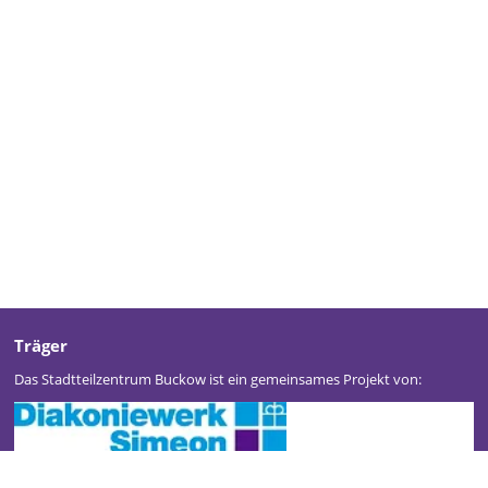
Träger
Das Stadtteilzentrum Buckow ist ein gemeinsames Projekt von: