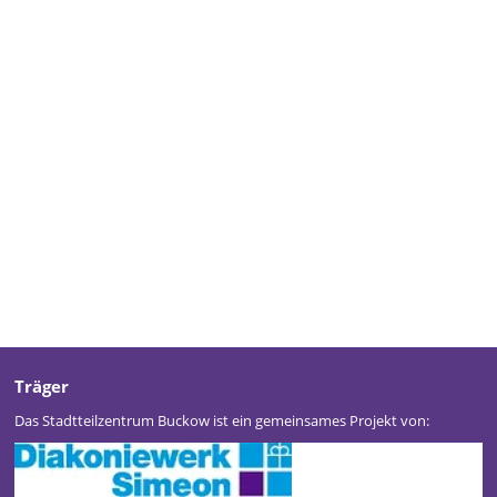
Träger
Das Stadtteilzentrum Buckow ist ein gemeinsames Projekt von: