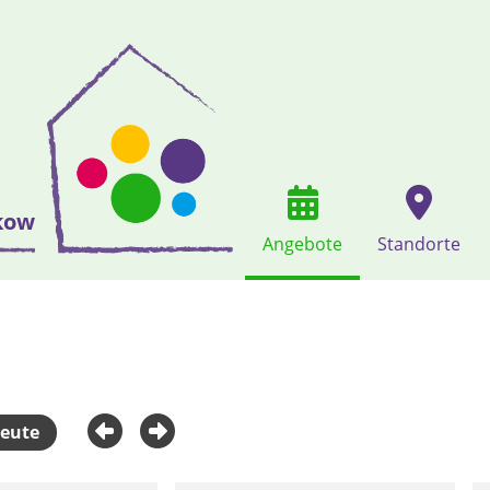
kow
Angebote
Standorte
eute