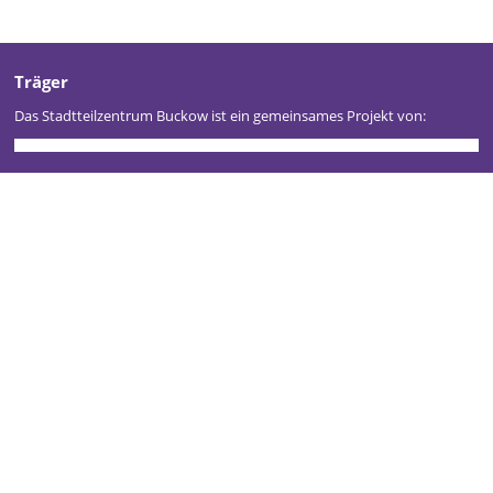
Träger
Das Stadtteilzentrum Buckow ist ein gemeinsames Projekt von:
Stadtteilzentrum Buckow
Kontakt
Impressum
Datenschutz
Newsletter
Gefördert durch: