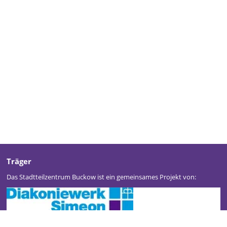
Träger
Das Stadtteilzentrum Buckow ist ein gemeinsames Projekt von: