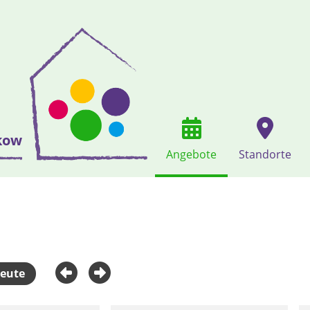
kow
Angebote
Standorte
eute