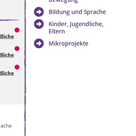
Bildung und Sprache
Kinder, Jugendliche,
r
Eltern
dliche
Mikroprojekte
r
dliche
r
dliche
rache