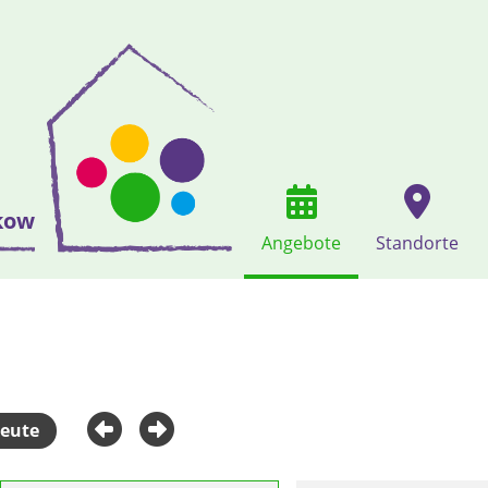
kow
Angebote
Standorte
eute