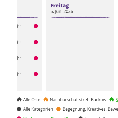
stag
Freitag
6
5. Juni 2026
– 18:30 Uhr
é
– 18:30 Uhr
é
– 18:30 Uhr
é
– 18:30 Uhr
é
Alle Orte
Nachbarschaftstreff Buckow
S
Alle Kategorien
Begegnung, Kreatives, Bew