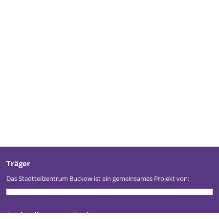
Träger
Das Stadtteilzentrum Buckow ist ein gemeinsames Projekt von:
Stadtteilzentrum Buckow