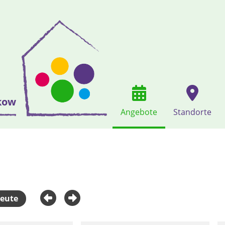
kow
Angebote
Standorte
eute