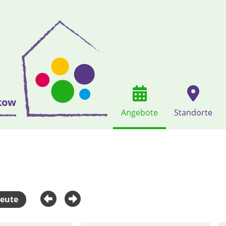
kow
Angebote
Standorte
eute