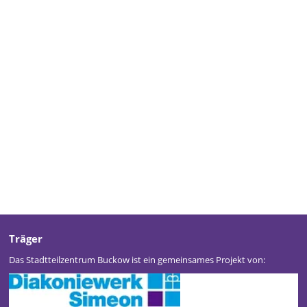
Träger
Das Stadtteilzentrum Buckow ist ein gemeinsames Projekt von: