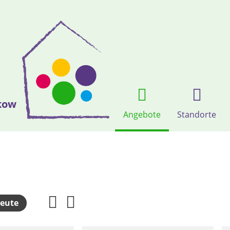
kow
Angebote
Standorte
eute