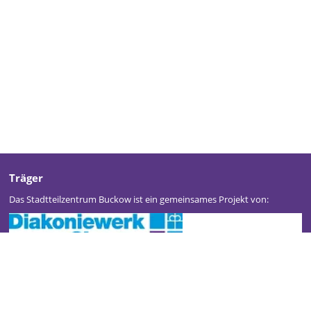
Träger
Das Stadtteilzentrum Buckow ist ein gemeinsames Projekt von: