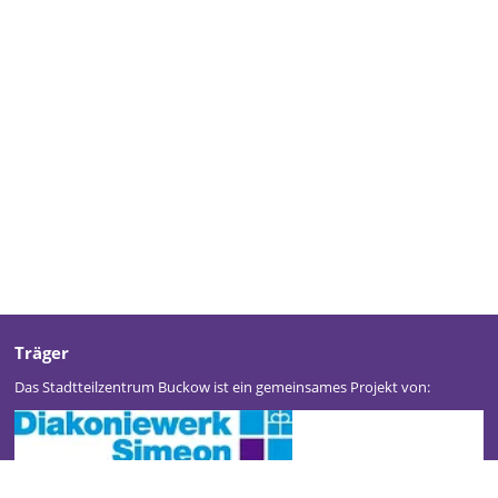
Träger
Das Stadtteilzentrum Buckow ist ein gemeinsames Projekt von: