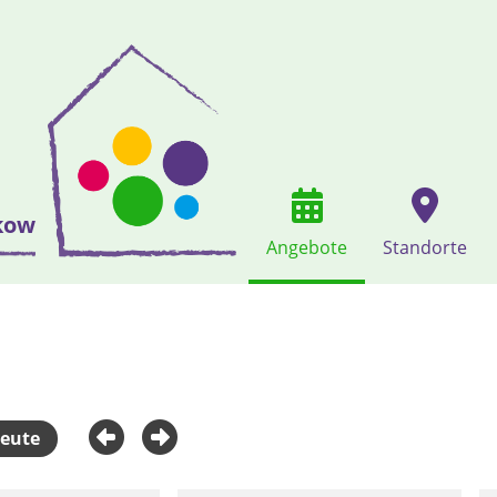
kow
Angebote
Standorte
eute